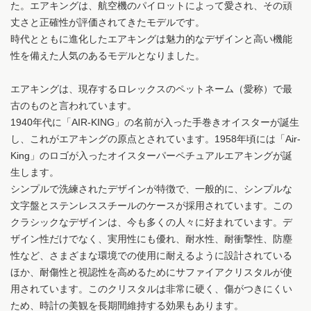
た。エアキングは、航空機のパイロットによって愛され、その頑
丈さと正確性が評価されてきたモデルです。
時代とともに進化したエアキングは魅力的なデザインと高い機能
性を備えた人気のあるモデルとなりました。
エアキングは、現存するロレックスのペットネーム（愛称）で最
古のものと言われています。
1940年代に「AIR-KING」の名前が入った手巻きオイスターが誕生
し、これがエアキングの原点とされています。1958年頃には「Air-
King」のロゴが入ったオイスターパーペチュアルエアキングが誕
生します。
シンプルで洗練されたデザインが特徴で、一般的に、シンプルな
文字盤とステンレススチールのケースが採用されています。この
クラシックなデザインは、今も多くの人々に好まれています。デ
ザイン性だけでなく、実用性にも優れ、耐水性、耐衝撃性、防塵
性など、さまざまな環境での使用に耐えるように設計されている
ほか、耐傷性と視認性を高めるためにサファイアクリスタルが使
用されています。このクリスタルは非常に硬く、傷がつきにくい
ため、時計の美観を長期間維持する効果もあります。