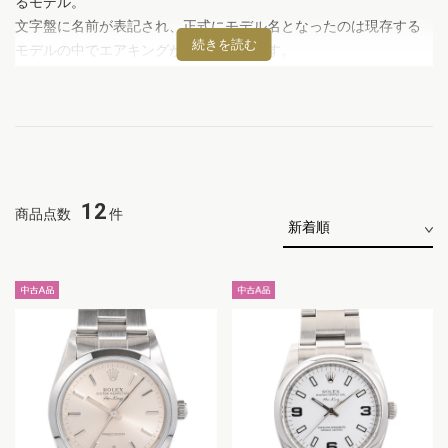
るモデル。
文字盤に名前が表記され、正式にモデル名となったのは現存する
モデルの中でエアキングが最古と言えます。
開発当初はオイスターパーペチュアルの派生モデルでしたが、そ
の後スポーツモデルとして進化し、独立したシリーズ展開をした
ため、一貫したデザインではないこともエアキングの特徴のひと
つ。過去のモデルでは豊富な文字盤色も魅力となっていました
が、近年ではよりスポーツモデルに寄せた黒文字盤となっていま
す。
12
商品点数
件
シンプルな3針で当初はクロノメーターのないシンプルなものでし
たが、2007年にモデルチェンジされるとクロノメーターモデルへ
と進化を遂げました。
高騰するロレックスのスポーツモデルの中でも比較的価格が安定
していることも人気の理由の一つ。
ロデオドライブでは新旧問わず豊富なモデルを取り揃えていま
す。