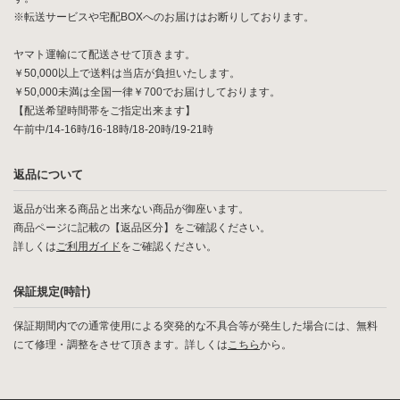
※転送サービスや宅配BOXへのお届けはお断りしております。
ヤマト運輸にて配送させて頂きます。
￥50,000以上で送料は当店が負担いたします。
￥50,000未満は全国一律￥700でお届けしております。
【配送希望時間帯をご指定出来ます】
午前中/14-16時/16-18時/18-20時/19-21時
返品について
返品が出来る商品と出来ない商品が御座います。
商品ページに記載の【返品区分】をご確認ください。
詳しくは
ご利用ガイド
をご確認ください。
保証規定(時計)
保証期間内での通常使用による突発的な不具合等が発生した場合には、無料
にて修理・調整をさせて頂きます。詳しくは
こちら
から。